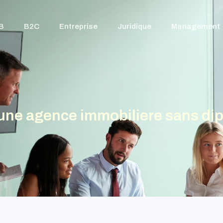
B
B2C
Entreprise
Juridique
Management
 une agence immobiliere sans di