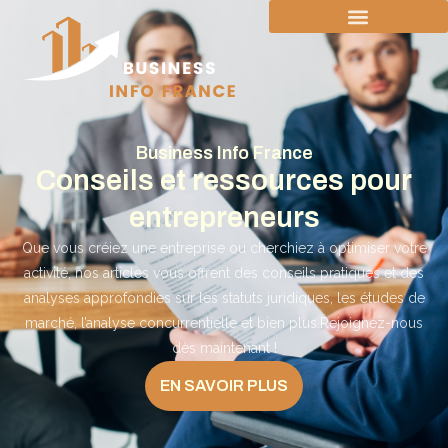
Business Info France
Conseils et ressources pour
entrepreneurs
Que vous créiez une entreprise ou cherchiez à optimiser votre
activité, nos articles vous offrent des conseils pratiques et des
analyses approfondies sur les statuts juridiques, les études de
marché, l’analyse concurrentielle et bien plus.Rejoignez-nous
dès maintenant !
EN SAVOIR PLUS